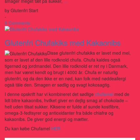
smager meget tæt på sukker,
…
by
Glutenfri Start
-
0 Comments
Glutenfri Chufakiks med Kakaonibs
Disse glutenfri chufakiks er lavet med mel,
som er lavet af den lille rodknold chufa. Chufa kaldes også
tigernød og jordmandel. Den lille rodknold er ret ny i Danmark,
men har været kendt og brugt i 4000 år. Chufa er naturlig
glutenfri, og da den ikke er en nød, kan folk med nøddeallergi
også tåle den. Smagen er sødlig og svagt kokosagtig.
I denne opskrift har vi kombineret det sødlige
chufamel
med de
lidt bitre kakaonibs, hvilket giver en dejlig smag af chokolade –
helt uden tilsat sukker. Kiksene er fulde af sunde kostfibre,
omega-3-fedtsyrer og antioxidanter fra både chiafrø og
kakaonibs. De giver god energi og mætter.
Du kan købe Chufamel
HER