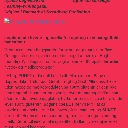
Nyeste udgivelse fra
River Cottage
og tv-kokken Hugh
Fearnley-Whittingstall
Udgivet i Danmark af Strandberg Publishing
Inspirerende hvede- og mælkefri kogebog med mangelfuldt
bageafsnit
Vi har altid været begejstrede for at se programmer fra River
Cottage, så derfor glædede det os meget at høre, at Hugh
Fearnley-Whittingstall nu har valgt at samle 180 opskrifter
uden
hvede-
og
mælkeprodukter.
LET og SUNDT er inddelt i ni afsnit: Morgenmad, Bagværk,
Suppe, Salat, Fisk, Kød, Grønt, Frugt og Sødt. Alle opskrifter er
uden hvede og mælkeprodukter, så 100% glutenfri er den ikke,
men bagerst i bogen er en oversigt over de bageopskrifter, som
både er uden hvede og gluten, hvilket er en stor hjælp for alle, der
lever 100% glutenfrit. Bogens titel
LET
henviser til, at ca.
halvdelen af opskrifterne kan laves på 20 minutter, og
SUNDT
fordi det i Hughs øjne er sundere og bedre at undgå hvede og
mælk. Der er billeder af alle opskrifter, hvilket i vores øjne er et
must i en god kogebog.