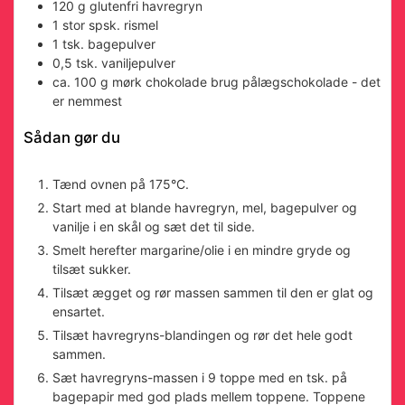
120
g
glutenfri havregryn
1
stor spsk.
rismel
1
tsk.
bagepulver
0,5
tsk.
vaniljepulver
ca. 100
g
mørk chokolade
brug pålægschokolade - det
er nemmest
Sådan gør du
Tænd ovnen på 175°C.
Start med at blande havregryn, mel, bagepulver og
vanilje i en skål og sæt det til side.
Smelt herefter margarine/olie i en mindre gryde og
tilsæt sukker.
Tilsæt ægget og rør massen sammen til den er glat og
ensartet.
Tilsæt havregryns-blandingen og rør det hele godt
sammen.
Sæt havregryns-massen i 9 toppe med en tsk. på
bagepapir med god plads mellem toppene. Toppene