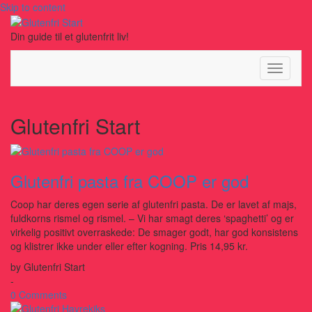
Skip to content
Din guide til et glutenfrit liv!
Toggle
Navigati
Glutenfri Start
Glutenfri pasta fra COOP er god
Coop har deres egen serie af glutenfri pasta. De er lavet af majs,
fuldkorns rismel og rismel. – Vi har smagt deres ‘spaghetti’ og er
virkelig positivt overraskede: De smager godt, har god konsistens
og klistrer ikke under eller efter kogning. Pris 14,95 kr.
by
Glutenfri Start
-
0 Comments