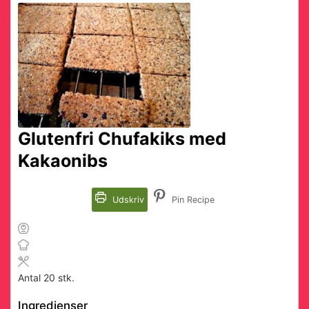
Glutenfri Chufakiks med
Kakaonibs
Udskriv
Pin Recipe
Antal
20
stk.
Ingredienser