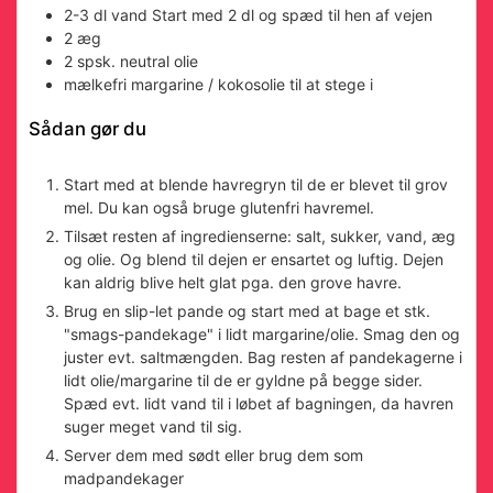
2-3
dl
vand
Start med 2 dl og spæd til hen af vejen
2
æg
2
spsk.
neutral olie
mælkefri margarine / kokosolie
til at stege i
Sådan gør du
Start med at blende havregryn til de er blevet til grov
mel. Du kan også bruge glutenfri havremel.
Tilsæt resten af ingredienserne: salt, sukker, vand, æg
og olie. Og blend til dejen er ensartet og luftig. Dejen
kan aldrig blive helt glat pga. den grove havre.
Brug en slip-let pande og start med at bage et stk.
"smags-pandekage" i lidt margarine/olie. Smag den og
juster evt. saltmængden. Bag resten af pandekagerne i
lidt olie/margarine til de er gyldne på begge sider.
Spæd evt. lidt vand til i løbet af bagningen, da havren
suger meget vand til sig.
Server dem med sødt eller brug dem som
madpandekager