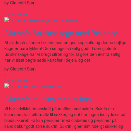
by
Glutenfri Start
-
4 Comments
Glutenfri Solskinskage med Birkesød
At sidde på altanen i solen med en god kop kaffe og denne dejlige
kage er bare lykken! Den smager virkelig godt! I den glutenfri
Solskinskage har vi brugt citron og for at gøre den ekstra saftig,
har vi tilsat bagte søde kartofler i dejen, og det
…
by
Glutenfri Start
-
2 Comments
Glutenfri muffins med sukrin
Vi har udviklet en opskrift på muffins med sukrin. Sukrin er et
kalorieneutralt alternativ til sukker, og det har ingen indflydelse på
blodsukkeret. Fx kan personer med diabetes og personer på
candidakur godt spise sukrin. Sukrin ligner almindeligt sukker og