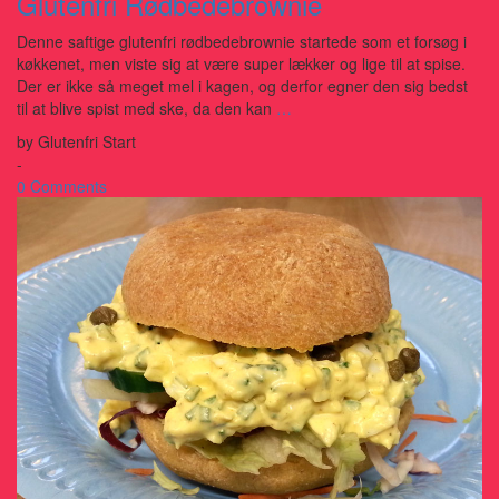
Glutenfri Rødbedebrownie
Denne saftige glutenfri rødbedebrownie startede som et forsøg i
køkkenet, men viste sig at være super lækker og lige til at spise.
Der er ikke så meget mel i kagen, og derfor egner den sig bedst
til at blive spist med ske, da den kan
…
by
Glutenfri Start
-
0 Comments