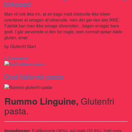
birkesød
Man vil nok ikke tro, at en kage med olivenolie ikke bliver
overdøvet af smagen af olivenolie, men det gør den slet IKKE.
Faktisk kan man ikke smage olivenolien…kagen smager bare
godt. I går serverede vi den for nogle, som normalt spiser både
gluten, smør
…
by
Glutenfri Start
-
6 Comments
God italiensk pasta
Rummo Linguine,
Glutenfri
pasta.
Ingredienser
: Fuldkornsris (36%), gul majs (32,5%), hvid majs