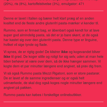
(20%), ris (8%), kartoffelstivelse (3%), emulgator: 471
Denne er lavet i Italien og bærer helt klart præg af en anden
kvalitet end de fleste andre glutenfri pasta-mærker vi kender til.
Rummo, som er firmaet bag, er åbenbart også kendt for at lave
super god almindelig pasta, så det er jo bare skønt, at de også
har kastet sig over den glutenfri pasta.
Denne type er linguine,
hvilket vil sige tynde og flade.
Vi synes, de er rigtig gode! De klistrer
ikke
og kogevandet bliver
ikke
til grød. De koger stille og roligt for sig selv, uden at man hele
tiden behøver at være over dem, så de ikke hænger sammen. Vi
kogte dem et par minutter længere end angivet, så prøv dig frem.
Vi så også Rummo pasta Mezzi Rigatoni, som er store pastarør.
De er lavet af de samme ingredienser og er også helt
udmærkede, de skal dog også koges nogle minutter længere end
angivet på pakken.
Rummo pasta kan købes i forskellige onlinebutikker.