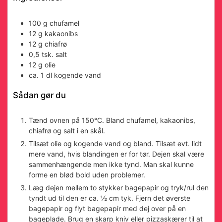
100
g
chufamel
12
g
kakaonibs
12
g
chiafrø
0,5
tsk.
salt
12
g
olie
ca. 1
dl
kogende vand
Sådan gør du
Tænd ovnen på 150°C. Bland chufamel, kakaonibs,
chiafrø og salt i en skål.
Tilsæt olie og kogende vand og bland. Tilsæt evt. lidt
mere vand, hvis blandingen er for tør. Dejen skal være
sammenhængende men ikke tynd. Man skal kunne
forme en blød bold uden problemer.
Læg dejen mellem to stykker bagepapir og tryk/rul den
tyndt ud til den er ca. ½ cm tyk. Fjern det øverste
bagepapir og flyt bagepapir med dej over på en
bageplade. Brug en skarp kniv eller pizzaskærer til at