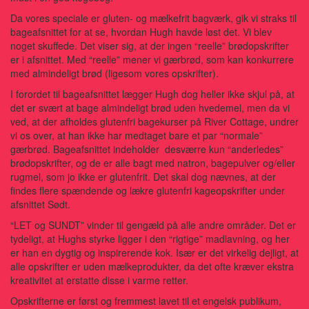
Da vores speciale er gluten- og mælkefrit bagværk, gik vi straks til
bageafsnittet for at se, hvordan Hugh havde løst det. Vi blev
noget skuffede. Det viser sig, at der ingen “reelle” brødopskrifter
er i afsnittet. Med “reelle” mener vi gærbrød, som kan konkurrere
med almindeligt brød (ligesom vores opskrifter).
I forordet til bageafsnittet lægger Hugh dog heller ikke skjul på, at
det er svært at bage almindeligt brød uden hvedemel, men da vi
ved, at der afholdes glutenfri bagekurser på River Cottage, undrer
vi os over, at han ikke har medtaget bare et par “normale”
gærbrød. Bageafsnittet indeholder desværre kun “anderledes”
brødopskrifter, og de er alle bagt med natron, bagepulver og/eller
rugmel, som jo ikke er glutenfrit. Det skal dog nævnes, at der
findes flere spændende og lækre glutenfri kageopskrifter under
afsnittet Sødt.
“LET og SUNDT” vinder til gengæld på alle andre områder. Det er
tydeligt, at Hughs styrke ligger i den “rigtige” madlavning, og her
er han en dygtig og inspirerende kok. Især er det virkelig dejligt, at
alle opskrifter er uden mælkeprodukter, da det ofte kræver ekstra
kreativitet at erstatte disse i varme retter.
Opskrifterne er først og fremmest lavet til et engelsk publikum,