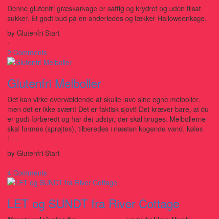
Denne glutenfri græskarkage er saftig og krydret og uden tilsat
sukker. Et godt bud på en anderledes og lækker Halloweenkage.
by
Glutenfri Start
-
2 Comments
Glutenfri Melboller
Det kan virke overvældende at skulle lave sine egne melboller,
men det er ikke svært! Det er faktisk sjovt! Det kræver bare, at du
er godt forberedt og har det udstyr, der skal bruges. Melbollerne
skal formes (sprøjtes), tilberedes i næsten kogende vand, køles
i
…
by
Glutenfri Start
-
4 Comments
LET og SUNDT fra River Cottage