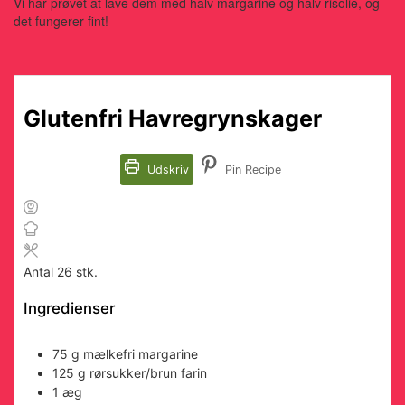
Vi har prøvet at lave dem med halv margarine og halv risolie, og
det fungerer fint!
Glutenfri Havregrynskager
Udskriv
Pin Recipe
Antal
26
stk.
Ingredienser
75
g
mælkefri margarine
125
g
rørsukker/brun farin
1
æg