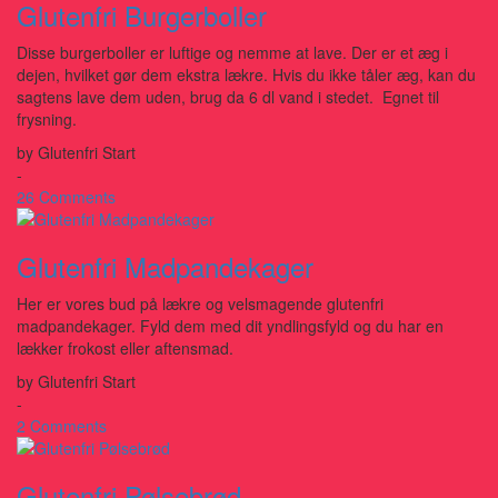
Glutenfri Burgerboller
Disse burgerboller er luftige og nemme at lave. Der er et æg i
dejen, hvilket gør dem ekstra lækre. Hvis du ikke tåler æg, kan du
sagtens lave dem uden, brug da 6 dl vand i stedet. Egnet til
frysning.
by
Glutenfri Start
-
26 Comments
Glutenfri Madpandekager
Her er vores bud på lækre og velsmagende glutenfri
madpandekager. Fyld dem med dit yndlingsfyld og du har en
lækker frokost eller aftensmad.
by
Glutenfri Start
-
2 Comments
Glutenfri Pølsebrød