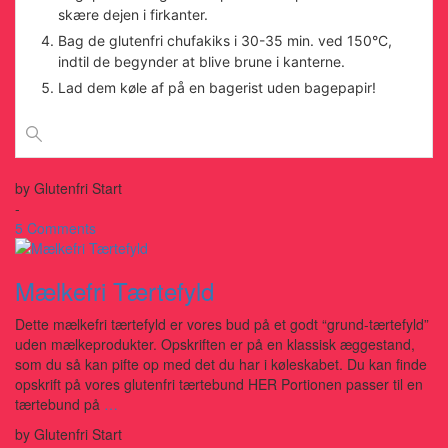
skære dejen i firkanter.
Bag de glutenfri chufakiks i 30-35 min. ved 150°C,
indtil de begynder at blive brune i kanterne.
Lad dem køle af på en bagerist uden bagepapir!
by
Glutenfri Start
-
5 Comments
Mælkefri Tærtefyld
Dette mælkefri tærtefyld er vores bud på et godt “grund-tærtefyld”
uden mælkeprodukter. Opskriften er på en klassisk æggestand,
som du så kan pifte op med det du har i køleskabet. Du kan finde
opskrift på vores glutenfri tærtebund HER Portionen passer til en
tærtebund på
…
by
Glutenfri Start