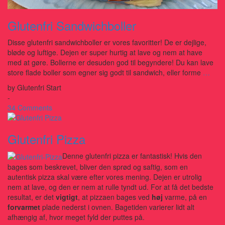
Glutenfri Sandwichboller
Disse glutenfri sandwichboller er vores favoritter! De er dejlige,
bløde og luftige. Dejen er super hurtig at lave og nem at have
med at gøre. Bollerne er desuden god til begyndere! Du kan lave
store flade boller som egner sig godt til sandwich, eller forme
…
by
Glutenfri Start
-
34 Comments
Glutenfri Pizza
Denne glutenfri pizza er fantastisk! Hvis den
bages som beskrevet, bliver den sprød og saftig, som en
autentisk pizza skal være efter vores mening. Dejen er utrolig
nem at lave, og den er nem at rulle tyndt ud. For at få det bedste
resultat, er det
vigtigt
, at pizzaen bages ved
høj
varme, på en
forvarmet
plade nederst i ovnen. Bagetiden varierer lidt alt
afhængig af, hvor meget fyld der puttes på.