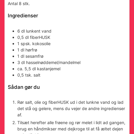
Antal
8
stk.
Ingredienser
6
dl
lunkent vand
0,5
dl
fiberHUSK
1
spsk.
kokosolie
1
dl
hørfrø
1
dl
sesamfrø
3
dl
hasselnøddemel/mandelmel
ca. 5,5
dl
kastanjemel
0,5
tsk.
salt
Sådan gør du
Rør salt, olie og fiberHUSK ud i det lunkne vand og lad
det stå og gelere, mens du vejer de andre ingredienser
af.
Tilsæt herefter alle frøene og rør melet i lidt ad gangen,
brug en håndmikser med dejkroge til at få æltet dejen