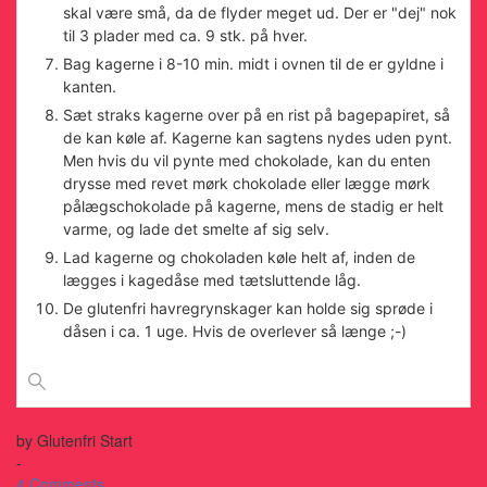
skal være små, da de flyder meget ud. Der er "dej" nok
til 3 plader med ca. 9 stk. på hver.
Bag kagerne i 8-10 min. midt i ovnen til de er gyldne i
kanten.
Sæt straks kagerne over på en rist på bagepapiret, så
de kan køle af. Kagerne kan sagtens nydes uden pynt.
Men hvis du vil pynte med chokolade, kan du enten
drysse med revet mørk chokolade eller lægge mørk
pålægschokolade på kagerne, mens de stadig er helt
varme, og lade det smelte af sig selv.
Lad kagerne og chokoladen køle helt af, inden de
lægges i kagedåse med tætsluttende låg.
De glutenfri havregrynskager kan holde sig sprøde i
dåsen i ca. 1 uge. Hvis de overlever så længe ;-)
by
Glutenfri Start
-
4 Comments