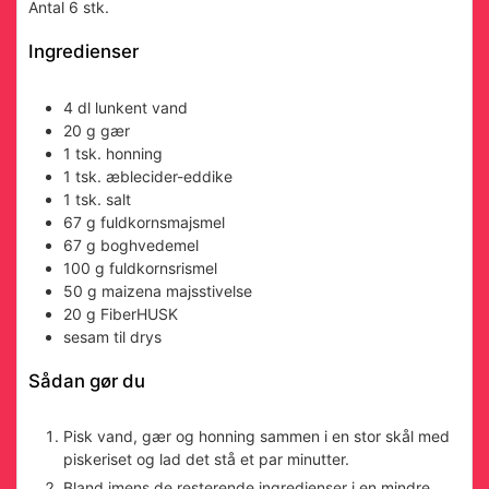
Antal
6
stk.
Ingredienser
4
dl
lunkent vand
20
g
gær
1
tsk.
honning
1
tsk.
æblecider-eddike
1
tsk.
salt
67
g
fuldkornsmajsmel
67
g
boghvedemel
100
g
fuldkornsrismel
50
g
maizena
majsstivelse
20
g
FiberHUSK
sesam til drys
Sådan gør du
Pisk vand, gær og honning sammen i en stor skål med
piskeriset og lad det stå et par minutter.
Bland imens de resterende ingredienser i en mindre