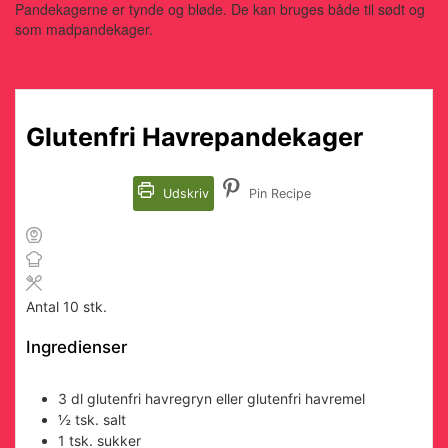
Pandekagerne er tynde og bløde. De kan bruges både til sødt og
som madpandekager.
Glutenfri Havrepandekager
Udskriv
Pin Recipe
Antal
10
stk.
Ingredienser
3
dl
glutenfri havregryn
eller glutenfri havremel
½
tsk.
salt
1
tsk.
sukker