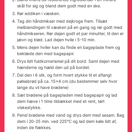
skål for sig og bland dem godt med en ske.
Rør eddiken i væsken.
Tag din håndmikser med dejkroge frem. Tilsæt
melblandingen til væsken på en gang og rør godt med
håndmikseren. Rør dejen godt et par minutter, til den er
jævn og blød. Lad dejen hvile i 5-10 min.
Mens dejen hviler kan du finde en bageplade frem og
beklæde den med bagepapir.
Drys lidt fuldkornsrismel på dit bord. Saml dejen med
hænderne og hæld den ud på bordet.
Del den i 6 stk. og form hvert stykke til et aflangt
pølsebrød på ca. 15x4 cm.(du bestemmer selv hvor
lange du vil have brødene)
Sæt brødene på bagepladen med bagepapir og lad
dem hæve i 1 time tildækket med et rent, tørt
viskestykke.
Pensl brødene med vand og drys dem med sesam. Bag
dem i 20-25 min. ved 225°C og lad dem køle lidt af,
inden de flækkes.