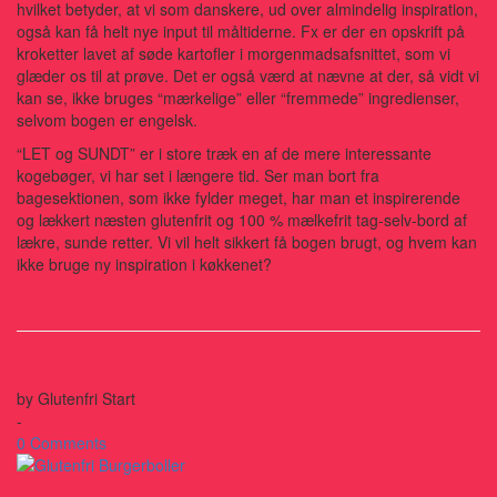
hvilket betyder, at vi som danskere, ud over almindelig inspiration,
også kan få helt nye input til måltiderne. Fx er der en opskrift på
kroketter lavet af søde kartofler i morgenmadsafsnittet, som vi
glæder os til at prøve. Det er også værd at nævne at der, så vidt vi
kan se, ikke bruges “mærkelige” eller “fremmede” ingredienser,
selvom bogen er engelsk.
“LET og SUNDT” er i store træk en af de mere interessante
kogebøger, vi har set i længere tid. Ser man bort fra
bagesektionen, som ikke fylder meget, har man et inspirerende
og lækkert næsten glutenfrit og 100 % mælkefrit tag-selv-bord af
lækre, sunde retter. Vi vil helt sikkert få bogen brugt, og hvem kan
ikke bruge ny inspiration i køkkenet?
by
Glutenfri Start
-
0 Comments