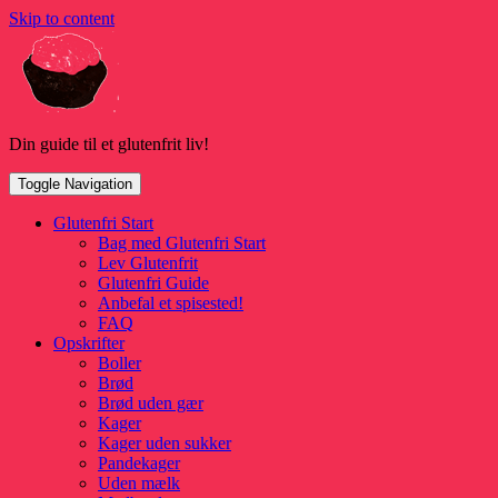
Skip to content
Din guide til et glutenfrit liv!
Toggle Navigation
Glutenfri Start
Bag med Glutenfri Start
Lev Glutenfrit
Glutenfri Guide
Anbefal et spisested!
FAQ
Opskrifter
Boller
Brød
Brød uden gær
Kager
Kager uden sukker
Pandekager
Uden mælk