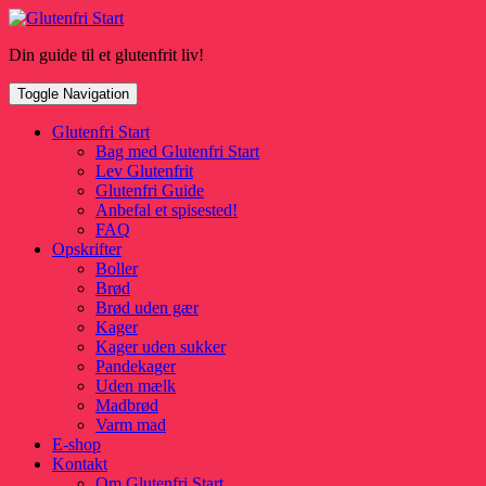
Skip
to
Din guide til et glutenfrit liv!
content
Toggle Navigation
Glutenfri Start
Bag med Glutenfri Start
Lev Glutenfrit
Glutenfri Guide
Anbefal et spisested!
FAQ
Opskrifter
Boller
Brød
Brød uden gær
Kager
Kager uden sukker
Pandekager
Uden mælk
Madbrød
Varm mad
E-shop
Kontakt
Om Glutenfri Start