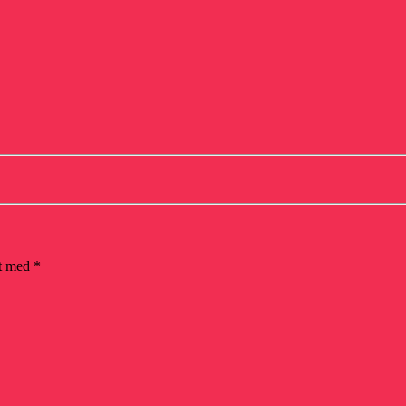
et med
*