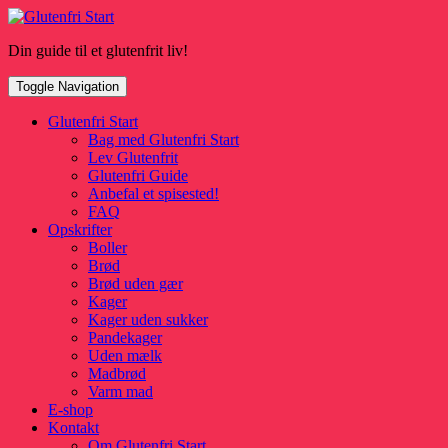
Skip
to
Din guide til et glutenfrit liv!
content
Toggle Navigation
Glutenfri Start
Bag med Glutenfri Start
Lev Glutenfrit
Glutenfri Guide
Anbefal et spisested!
FAQ
Opskrifter
Boller
Brød
Brød uden gær
Kager
Kager uden sukker
Pandekager
Uden mælk
Madbrød
Varm mad
E-shop
Kontakt
Om Glutenfri Start